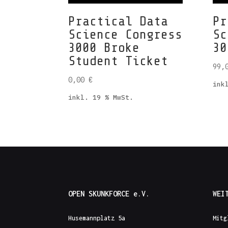
Practical Data
Pr
Science Congress
Sc
3000 Broke
30
Student Ticket
99,
0,00
€
ink
inkl. 19 % MwSt.
OPEN SKUNKFORCE e.V.
WEI
Husemannplatz 5a
Mitg