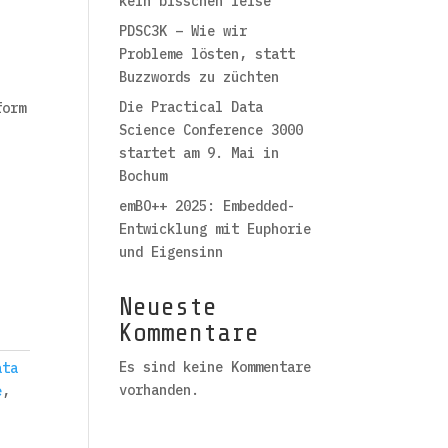
kein bisschen leise
PDSC3K – Wie wir
Probleme lösten, statt
Buzzwords zu züchten
Die Practical Data
form
Science Conference 3000
startet am 9. Mai in
Bochum
emBO++ 2025: Embedded-
Entwicklung mit Euphorie
und Eigensinn
Neueste
Kommentare
Es sind keine Kommentare
ata
vorhanden.
e
,