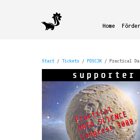
Home
Förde
Start
/
Tickets
/
PDSC3K
/ Practical Da