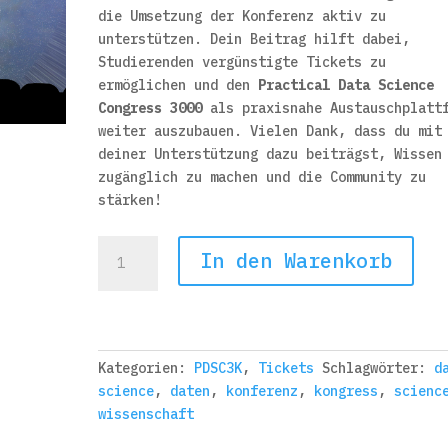
die Umsetzung der Konferenz aktiv zu
unterstützen. Dein Beitrag hilft dabei,
Studierenden vergünstigte Tickets zu
ermöglichen und den
Practical Data Science
Congress 3000
als praxisnahe Austauschplatt
weiter auszubauen. Vielen Dank, dass du mit
deiner Unterstützung dazu beiträgst, Wissen
zugänglich zu machen und die Community zu
stärken!
Practical
In den Warenkorb
Data
Science
Congress
3000
Supporter
Kategorien:
PDSC3K
,
Tickets
Schlagwörter:
d
Ticket
science
,
daten
,
konferenz
,
kongress
,
scienc
Menge
wissenschaft