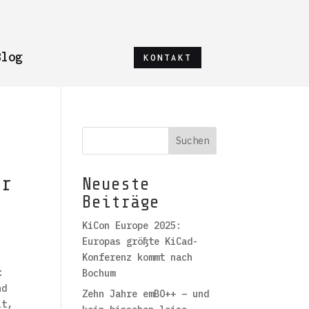
Blog
KONTAKT
Suchen
e
er
Neueste
Beiträge
KiCon Europe 2025:
Europas größte KiCad-
Konferenz kommt nach
t
Bochum
nd
Zehn Jahre emBO++ – und
it,