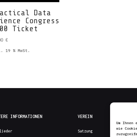
actical Data
ience Congress
00 Ticket
00
€
l. 19 % MwSt.
TERE INFORMATIONEN
VEREIN
Um Ihnen 
wie Cooki
lieder
Satzung
zuzugreif