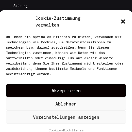
Satzung
Cookie-Zustimmung
Gebührenordnung
verwalten
Presse
Um Ihnen ein optimales Erlebnis zu bieten, verwenden wir
Technologien wie Cookies, um Geräteinformationen zu
Kontakt
speichern bzw. darauf zuzugreifen. Wenn Sie diesen
Technologien zustimmen, können wir Daten wie das
Surfverhalten oder eindeutige IDs auf dieser Website
SONSTIGES
verarbeiten. Wenn Sie Ihre Zustimmung nicht erteilen oder
zurückziehen, können bestimmte Merkmale und Funktionen
Datenschutzerklärung
beeinträchtigt werden.
Cookies
Akzeptieren
Impressum
Ablehnen
AGB
Voreinstellungen anzeigen
Cookie-Richtlinie