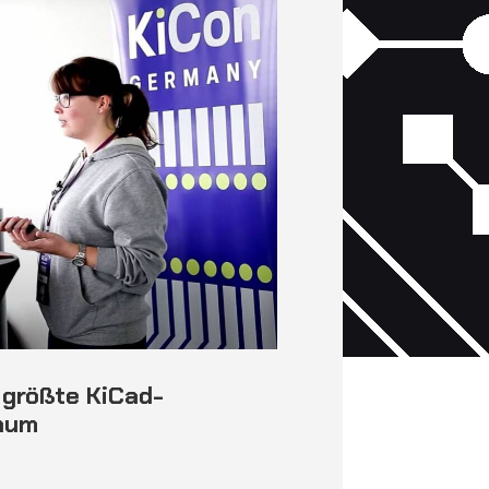
 größte KiCad-
hum