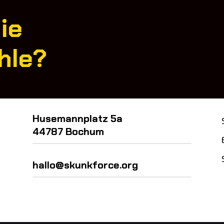
ie
hle?
Husemannplatz 5a
44787 Bochum
hallo@skunkforce.org