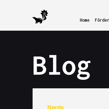
Home
Förde
Blog
Nerds